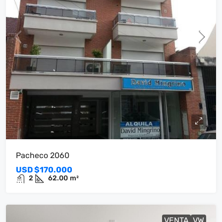
Pacheco 2060
USD
$170.000
2
62.00
m²
VENTA
VW