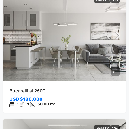
Bucarelli al 2600
USD
$180.000
1
1
50.00
m²
VENTA
VW