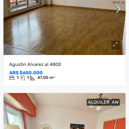
Agustin Alvarez al 4800
ARS
$650.000
1
1
47.00
m²
ALQUILER
AW