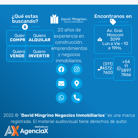
¿Qué estas
Encontranos en
buscando?
20 años de
Av. Gral.
Mosconi
Quiero
Quiero
experiencia en
3099
COMPRAR
ALQUILAR
construcción,
Lun a Vie • 10
a 19Hs.
emprendimientos
Quiero
Quiero
y negocios
VENDER
INVERTIR
inmobiliarios.
+54
(011)
11
4572-
5897
7600
7866
2022 © “
David Mingrino Negocios Inmobiliarios
” es una marca
registrada. El material audiovisual tiene derechos de autor.