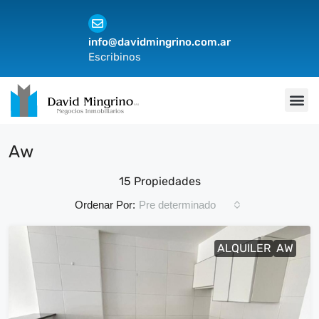
idmingrino.com.ar
Av. Gral.
os
Villa Pue
Aw
15 Propiedades
Pre determinado
Ordenar Por:
ALQUILER
AW