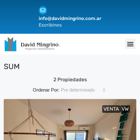
info@davidmingrino.com.ar
Escribinos
SUM
2 Propiedades
Pre determinado
Ordenar Por:
VENTA
VW