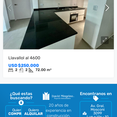
Llavallol al 4600
USD
$250.000
2
2
72.00
m²
¿Qué estas
Encontranos en
buscando?
20 años de
Av. Gral.
Mosconi
Quiero
Quiero
experiencia en
3099
COMPRAR
ALQUILAR
construcción,
Lun a Vie • 10